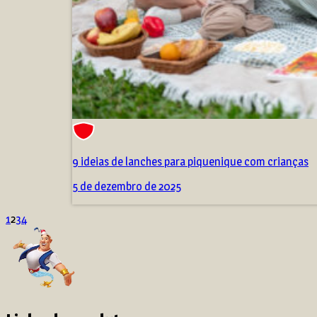
9 ideias de lanches para piquenique com crianças
5 de dezembro de 2025
1
2
3
4