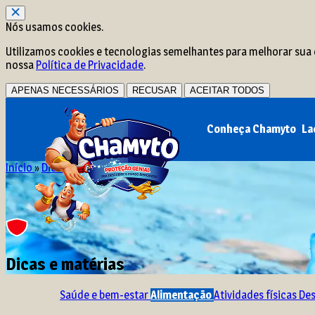
Nós usamos cookies.
Utilizamos cookies e tecnologias semelhantes para melhorar sua e
nossa
Política de Privacidade
.
APENAS NECESSÁRIOS
RECUSAR
ACEITAR TODOS
Conheça Chamyto
La
Início
»
Dicas e matérias
Dicas e matérias
Saúde e bem-estar
Alimentação
Atividades físicas
De