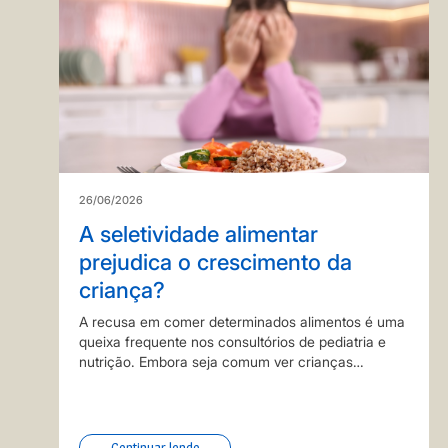
26/06/2026
A seletividade alimentar
prejudica o crescimento da
criança?
A recusa em comer determinados alimentos é uma
queixa frequente nos consultórios de pediatria e
nutrição. Embora seja comum ver crianças
rejeitando vegetais ou demonstrando medo de
provar o novo (um fenômeno conhecido como
neofobia alimentar) quando esse comportamento
se…
Continuar lendo