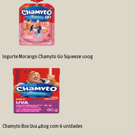
Iogurte Morango Chamyto Go Squeeze 100g
Chamyto Box Uva 480g com 6 unidades