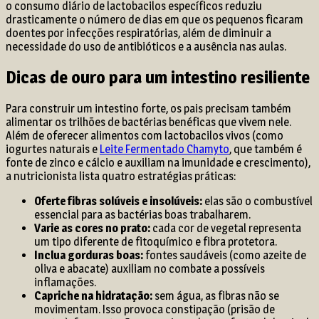
o consumo diário de lactobacilos específicos reduziu
drasticamente o número de dias em que os pequenos ficaram
doentes por infecções respiratórias, além de diminuir a
necessidade do uso de antibióticos e a ausência nas aulas.
Dicas de ouro para um intestino resiliente
Para construir um intestino forte, os pais precisam também
alimentar os trilhões de bactérias benéficas que vivem nele.
Além de oferecer alimentos com lactobacilos vivos (como
iogurtes naturais e
Leite Fermentado Chamyto
, que também é
fonte de zinco e cálcio e auxiliam na imunidade e crescimento),
a nutricionista lista quatro estratégias práticas:
Oferte fibras solúveis e insolúveis:
elas são o combustível
essencial para as bactérias boas trabalharem.
Varie as cores no prato:
cada cor de vegetal representa
um tipo diferente de fitoquímico e fibra protetora.
Inclua gorduras boas:
fontes saudáveis (como azeite de
oliva e abacate) auxiliam no combate a possíveis
inflamações.
Capriche na hidratação:
sem água, as fibras não se
movimentam. Isso provoca constipação (prisão de