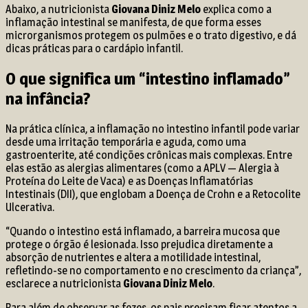
Abaixo, a nutricionista
Giovana Diniz Melo
explica como a
inflamação intestinal se manifesta, de que forma esses
microrganismos protegem os pulmões e o trato digestivo, e dá
dicas práticas para o cardápio infantil.
O que significa um “intestino inflamado”
na infância?
Na prática clínica, a inflamação no intestino infantil pode variar
desde uma irritação temporária e aguda, como uma
gastroenterite, até condições crônicas mais complexas. Entre
elas estão as alergias alimentares (como a APLV — Alergia à
Proteína do Leite de Vaca) e as Doenças Inflamatórias
Intestinais (DII), que englobam a Doença de Crohn e a Retocolite
Ulcerativa.
“Quando o intestino está inflamado, a barreira mucosa que
protege o órgão é lesionada. Isso prejudica diretamente a
absorção de nutrientes e altera a motilidade intestinal,
refletindo-se no comportamento e no crescimento da criança”,
esclarece a nutricionista
Giovana Diniz Melo
.
Para além de observar as fezes, os pais precisam ficar atentos a