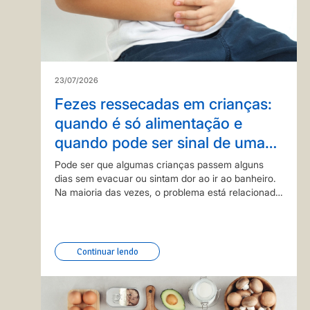
23/07/2026
Fezes ressecadas em crianças:
quando é só alimentação e
quando pode ser sinal de uma
doença?
Pode ser que algumas crianças passem alguns
dias sem evacuar ou sintam dor ao ir ao banheiro.
Na maioria das vezes, o problema está relacionado
aos hábitos alimentares e à ingestão insuficiente de
água. Mas, em algumas situações, a prisão…
Continuar lendo