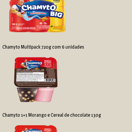
Chamyto Multipack 720g com 6 unidades
Chamyto 1+1 Morango e Cereal de chocolate 130g