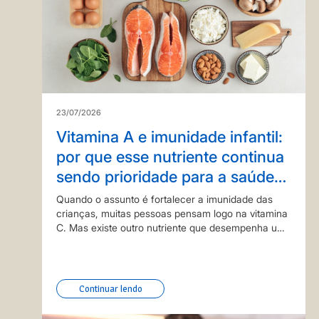
23/07/2026
Vitamina A e imunidade infantil:
por que esse nutriente continua
sendo prioridade para a saúde
das crianças?
Quando o assunto é fortalecer a imunidade das
crianças, muitas pessoas pensam logo na vitamina
C. Mas existe outro nutriente que desempenha um
papel ainda mais amplo na proteção do organismo:
a vitamina A, que é essencial para o crescimento,…
Continuar lendo