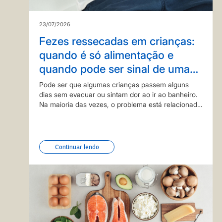
23/07/2026
Fezes ressecadas em crianças:
quando é só alimentação e
quando pode ser sinal de uma
doença?
Pode ser que algumas crianças passem alguns
dias sem evacuar ou sintam dor ao ir ao banheiro.
Na maioria das vezes, o problema está relacionado
aos hábitos alimentares e à ingestão insuficiente de
água. Mas, em algumas situações, a prisão…
Continuar lendo