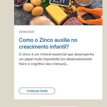
26/06/2026
Como o Zinco auxilia no
crescimento infantil?
O zinco é um mineral essencial que desempenha
um papel muito importante [no desenvolvimento
físico e cognitivo das crianças]
(https://www.chamyto.com.br/materia/conheca-
os-beneficios-do-zinco-para-a-saude-infantil-
presente-no-iogurte-e-leite-fermentado/). Ele atua
na divisão celular, na síntese de proteínas e na
regulação do hormônio de crescimento (GH),
Continuar lendo
portanto, é indispensável para…