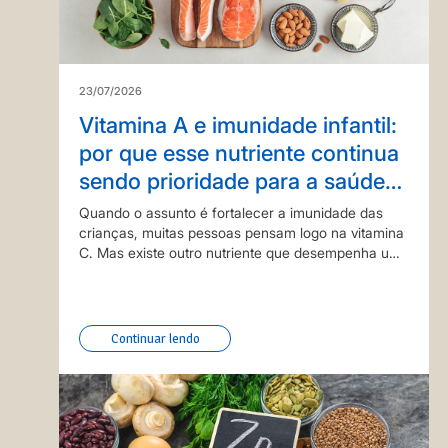
23/07/2026
Vitamina A e imunidade infantil:
por que esse nutriente continua
sendo prioridade para a saúde
das crianças?
Quando o assunto é fortalecer a imunidade das
crianças, muitas pessoas pensam logo na vitamina
C. Mas existe outro nutriente que desempenha um
papel ainda mais amplo na proteção do organismo:
a vitamina A, que é essencial para o crescimento,…
Continuar lendo