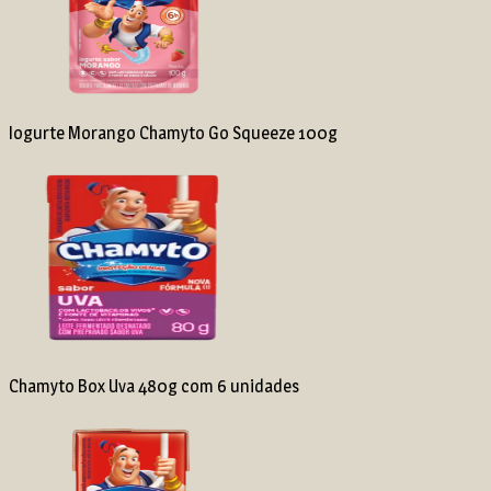
Iogurte Morango Chamyto Go Squeeze 100g
Chamyto Box Uva 480g com 6 unidades