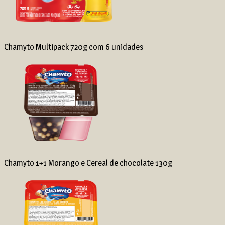
Chamyto Multipack 720g com 6 unidades
Chamyto 1+1 Morango e Cereal de chocolate 130g