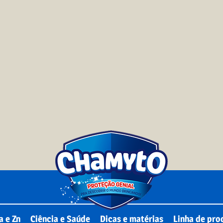
a e Zn
Ciência e Saúde
Dicas e matérias
Linha de pro