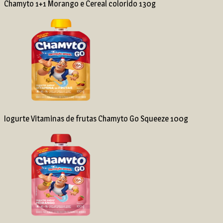
Chamyto 1+1 Morango e Cereal colorido 130g
Iogurte Vitaminas de frutas Chamyto Go Squeeze 100g