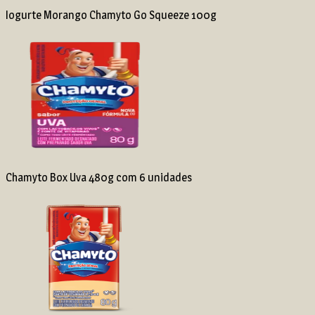
Iogurte Morango Chamyto Go Squeeze 100g
Chamyto Box Uva 480g com 6 unidades