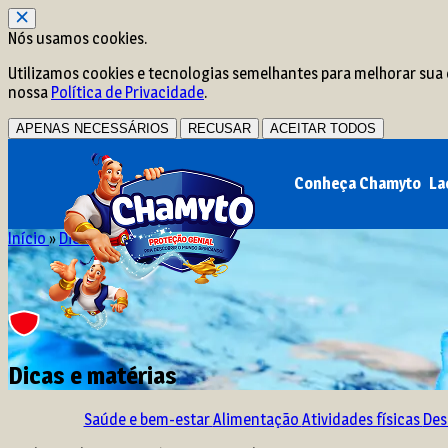
Nós usamos cookies.
Utilizamos cookies e tecnologias semelhantes para melhorar sua e
nossa
Política de Privacidade
.
APENAS NECESSÁRIOS
RECUSAR
ACEITAR TODOS
Conheça Chamyto
La
Início
»
Dicas e matérias
Dicas e matérias
Saúde e bem-estar
Alimentação
Atividades físicas
Des