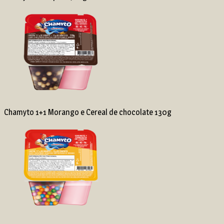
Chamyto 1+1 Morango e Cereal de chocolate 130g