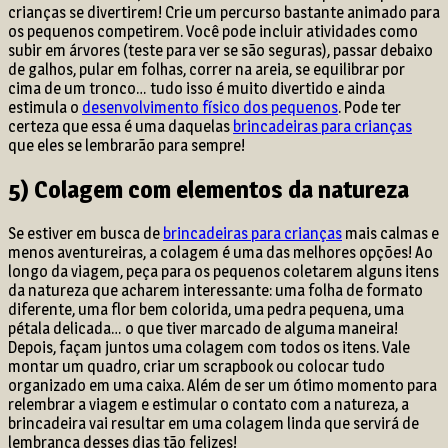
crianças se divertirem! Crie um percurso bastante animado para
os pequenos competirem. Você pode incluir atividades como
subir em árvores (teste para ver se são seguras), passar debaixo
de galhos, pular em folhas, correr na areia, se equilibrar por
cima de um tronco… tudo isso é muito divertido e ainda
estimula o
desenvolvimento físico dos pequenos
. Pode ter
certeza que essa é uma daquelas
brincadeiras para crianças
que eles se lembrarão para sempre!
5) Colagem com elementos da natureza
Se estiver em busca de
brincadeiras para crianças
mais calmas e
menos aventureiras, a colagem é uma das melhores opções! Ao
longo da viagem, peça para os pequenos coletarem alguns itens
da natureza que acharem interessante: uma folha de formato
diferente, uma flor bem colorida, uma pedra pequena, uma
pétala delicada… o que tiver marcado de alguma maneira!
Depois, façam juntos uma colagem com todos os itens. Vale
montar um quadro, criar um scrapbook ou colocar tudo
organizado em uma caixa. Além de ser um ótimo momento para
relembrar a viagem e estimular o contato com a natureza, a
brincadeira vai resultar em uma colagem linda que servirá de
lembrança desses dias tão felizes!