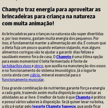
Chamyto traz energia para aproveitar as
brincadeiras para criança na natureza
com muita animação!
As brincadeiras para crianças na natureza são super divertidas
e, por isso mesmo, gastam muita energia dos pequenos. Por
isso, é fundamental manter a alimentação em dia. É comum que
a dieta fuja um pouco quando estamos viajando, mas alguns
alimentos coringas vão te ajudar a garantir dias felizes e
saudáveis mesmo fora de casa. O
Chamyto
é uma ótima opção
para esses momentos! O leite fermentado é fonte de
lactobacilos vivos
e
zinco
, que auxilia na manutenção dos ossos
e no funcionamento do sistema imunológico. Já o iogurte
conta ainda com
cálcio
, mineral essencial para o
funcionamento muscular
.
Essa grande combinação de nutrientes garante força e energia
a cada gole, trazendo assim muita disposição para realizar as
atividades ao ar livre. O melhor de tudo é que
Chamyto
é prático
e possui vários sabores à disposição. Se já quiser levar na bolsa,
a dica é optar pelo
Iogurte Chamyto Squeeze
, que pode ficar