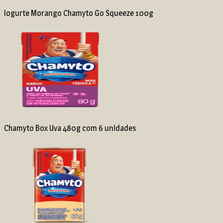
Iogurte Morango Chamyto Go Squeeze 100g
Chamyto Box Uva 480g com 6 unidades