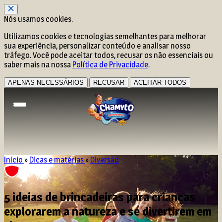
Nós usamos cookies.
Utilizamos cookies e tecnologias semelhantes para melhorar
sua experiência, personalizar conteúdo e analisar nosso
tráfego. Você pode aceitar todos, recusar os não essenciais ou
saber mais na nossa
Política de Privacidade
.
APENAS NECESSÁRIOS
RECUSAR
ACEITAR TODOS
Início
»
Dicas e matérias
»
Diversão
5 ideias de brincadeiras para crianças
explorarem a natureza e se divertirem em