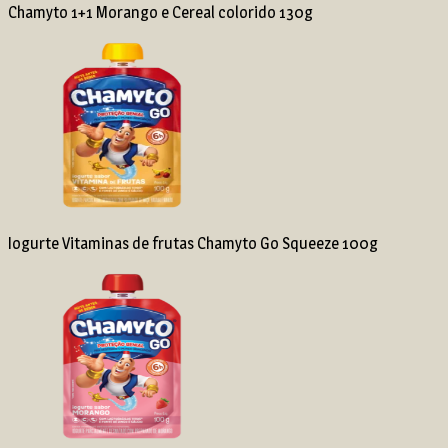
Chamyto 1+1 Morango e Cereal colorido 130g
Iogurte Vitaminas de frutas Chamyto Go Squeeze 100g