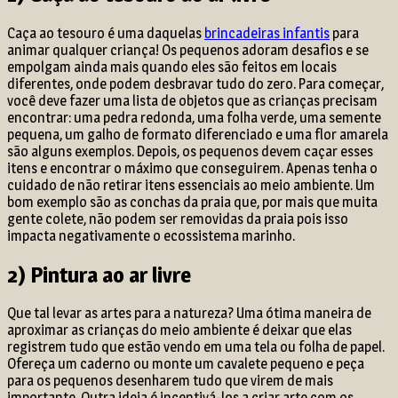
Caça ao tesouro é uma daquelas
brincadeiras infantis
para
animar qualquer criança! Os pequenos adoram desafios e se
empolgam ainda mais quando eles são feitos em locais
diferentes, onde podem desbravar tudo do zero. Para começar,
você deve fazer uma lista de objetos que as crianças precisam
encontrar: uma pedra redonda, uma folha verde, uma semente
pequena, um galho de formato diferenciado e uma flor amarela
são alguns exemplos. Depois, os pequenos devem caçar esses
itens e encontrar o máximo que conseguirem. Apenas tenha o
cuidado de não retirar itens essenciais ao meio ambiente. Um
bom exemplo são as conchas da praia que, por mais que muita
gente colete, não podem ser removidas da praia pois isso
impacta negativamente o ecossistema marinho.
2) Pintura ao ar livre
Que tal levar as artes para a natureza? Uma ótima maneira de
aproximar as crianças do meio ambiente é deixar que elas
registrem tudo que estão vendo em uma tela ou folha de papel.
Ofereça um caderno ou monte um cavalete pequeno e peça
para os pequenos desenharem tudo que virem de mais
importante. Outra ideia é incentivá-los a criar arte com os