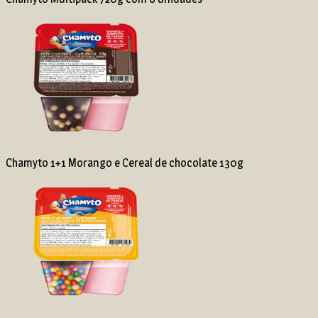
Chamyto 1+1 Morango e Cereal de chocolate 130g