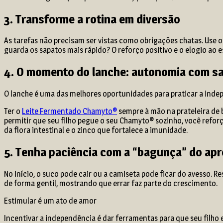
3. Transforme a rotina em diversão
As tarefas não precisam ser vistas como obrigações chatas. Use
guarda os sapatos mais rápido? O reforço positivo e o elogio ao 
4. O momento do lanche: autonomia com s
O lanche é uma das melhores oportunidades para praticar a indep
Ter o
Leite Fermentado Chamyto®
sempre à mão na prateleira de 
permitir que seu filho pegue o seu Chamyto® sozinho, você reforç
da flora intestinal e o zinco que fortalece a imunidade.
5. Tenha paciência com a “bagunça” do ap
No início, o suco pode cair ou a camiseta pode ficar do avesso. R
de forma gentil, mostrando que errar faz parte do crescimento.
Estimular é um ato de amor
Incentivar a independência é dar ferramentas para que seu filho