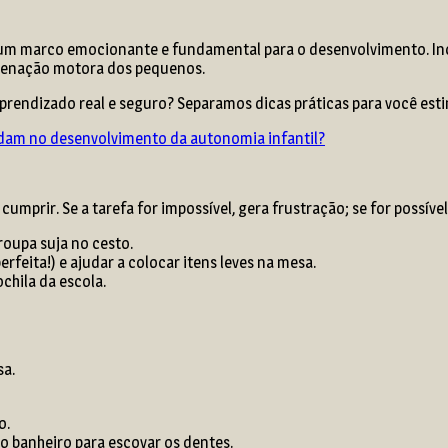
é um marco emocionante e fundamental para o desenvolvimento. Inc
rdenação motora dos pequenos.
prendizado real e seguro? Separamos dicas práticas para você esti
dam no desenvolvimento da autonomia infantil?
umprir. Se a tarefa for impossível, gera frustração; se for possível
roupa suja no cesto.
feita!) e ajudar a colocar itens leves na mesa.
chila da escola.
sa.
o.
o banheiro para escovar os dentes.