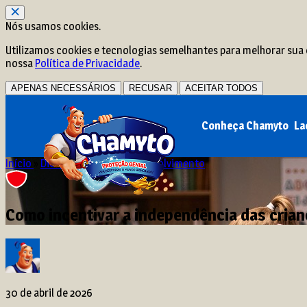
Nós usamos cookies.
Utilizamos cookies e tecnologias semelhantes para melhorar sua e
nossa
Política de Privacidade
.
APENAS NECESSÁRIOS
RECUSAR
ACEITAR TODOS
Conheça Chamyto
La
Início
»
Dicas e matérias
»
Desenvolvimento
Como incentivar a independência das crianç
30 de abril de 2026