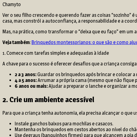
Chamyto
Ver o seu filho crescendo e querendo fazer as coisas “sozinho” 
casa, mas constrói a autoconfiança, a responsabilidade e a coo
Mas, na prática, como transformar o “deixa que eu faço” em um a
Veja também
:
Brinquedos montessorianos: o que são e como aju
1. Comece com tarefas simples e adequadas à idade
A chave para o sucesso é oferecer desafios que a criança consiga c
2 a 3 anos:
Guardar os brinquedos após brincar e colocar a 
4 a 5 anos:
Arrumar a própria cama (mesmo que não fique per
6 anos ou mais:
Ajudar a preparar o lanche e organizar a mo
2. Crie um ambiente acessível
Para que a criança tenha autonomia, ela precisa alcançar o que u
Instale ganchos baixos para mochilas e casacos.
Mantenha os brinquedos em cestos abertos ao nível do chã
Use degraus (banquinhos firmes) para que alcancem a pia d