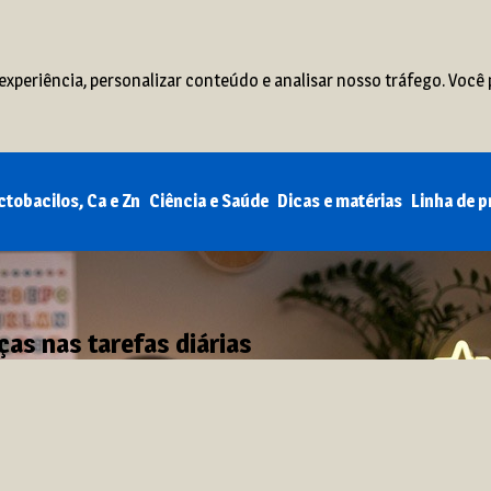
xperiência, personalizar conteúdo e analisar nosso tráfego. Você 
ctobacilos, Ca e Zn
Ciência e Saúde
Dicas e matérias
Linha de 
as nas tarefas diárias