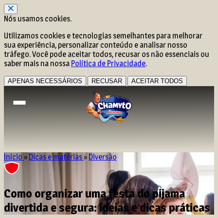
Nós usamos cookies.
Utilizamos cookies e tecnologias semelhantes para melhorar
sua experiência, personalizar conteúdo e analisar nosso
tráfego. Você pode aceitar todos, recusar os não essenciais ou
saber mais na nossa
Política de Privacidade
.
APENAS NECESSÁRIOS
RECUSAR
ACEITAR TODOS
Início
»
Dicas e matérias
»
Diversão
Como organizar uma festa do pijama
divertida e segura: ideias e dicas práticas