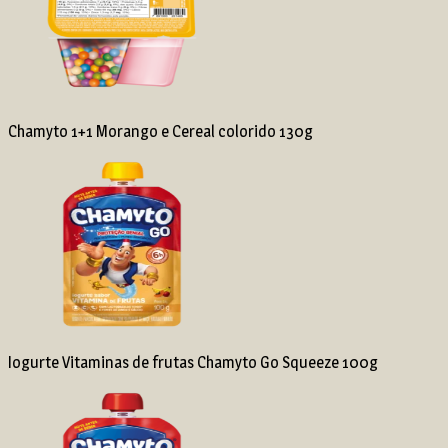
Chamyto 1+1 Morango e Cereal colorido 130g
Iogurte Vitaminas de frutas Chamyto Go Squeeze 100g