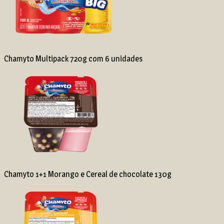
Chamyto Multipack 720g com 6 unidades
Chamyto 1+1 Morango e Cereal de chocolate 130g