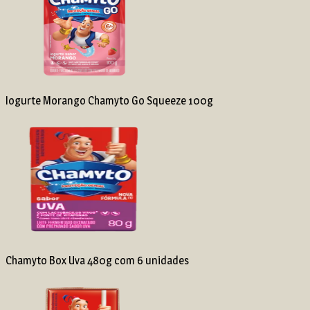
Iogurte Morango Chamyto Go Squeeze 100g
Chamyto Box Uva 480g com 6 unidades