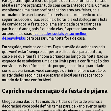
Para garantir que a festa do pijama ocorra de forma perfeita, o
ideal é sempre organizar tudo com certa antecedência. Comece
escolhendo uma data: prefira sábados e sextas-feiras, pois
normalmente as crianças não precisam acordar cedo no dia
seguinte. Depois disso, escolha o horário e estabeleça uma lista
de convidados. A festa do pijama é indicada para crianças a
partir dos 6 anos, pois é quando elas já apresentam mais
autonomia e suas
habilidades sociais estão melhor
desenvolvidas
para passar uma noite fora de casa.
Em seguida, envie os convites. Faça questão de avisar aos pais
que você estará sempre por perto e disponível para contato,
caso eles queiram falar com a criança ao longo da noite. Não se
esqueça de estabelecer uma data limite para a confirmação dos
convidados. Isso é importante porque, sabendo a quantidade
correta de crianças, você consegue definir melhor o cardápio,
as atividades escolhidas e preparar o local para receber todo
mundo de forma confortável.
Capriche na decoração da festa do pijama
Chegou uma das partes mais divertidas da festa do pijama: a
decoração! Você pode definir temas para deixar o evento mais
personalizado. Acampamento, noite de cinema, super-heróis,