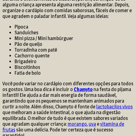
alguma criança apresenta alguma restrição alimentar. Depois,
organize o cardápio com comidas saborosas, fáceis de comer e
que agradem o paladar infantil. Veja algumas ideias:
Pipoca
Sanduíches
Mini pizza / Mini hambúrguer
Pão de queijo
Torradinha com patê
Cachorro quente
Brigadeiro
Biscoitinhos
Fatia de bolo
Você pode variar no cardápio com diferentes opções para todos
os gostos. Uma boa dica é incluir o
Chamyto
na festa do pijama
infantil! Ele ajuda a dar mais energia de forma saudável,
garantindo que os pequenos se mantenham animados para
curtir a noite. Além disso, Chamyto é fonte de
lactobacilos vivos
que melhoram a saúde intestinal, o que ajuda na digestão
equilibrada. O melhor de tudo é que existem sabores variados
que agradam qualquer criança:
morango
,
uva
e
vitamina de
frutas
são uma delícia. Pode ter certeza que é sucesso
garantido!