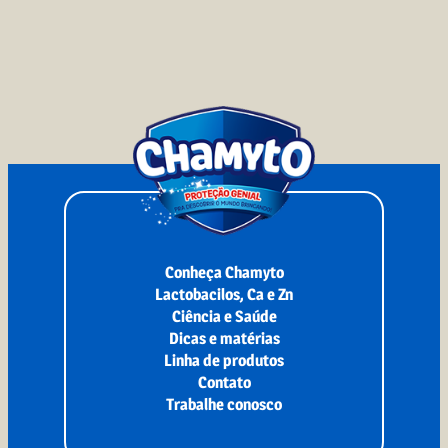
Conheça Chamyto
Lactobacilos, Ca e Zn
Ciência e Saúde
Dicas e matérias
Linha de produtos
Contato
Trabalhe conosco