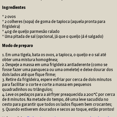
Ingredientes
* 2 ovos
* 2 colheres (sopa) de goma de tapioca (aquela pronta para
frigideira)
* 40g de queijo parmesão ralado
* Uma pitada de sal (opcional, já que o queijo já é salgado)
Modo de preparo
1. Em uma tigela, bata os ovos, a tapioca, o queijo e o sal até
obter uma mistura homogênea;
2. Despeje a massa em uma frigideira antiaderente (como se
fosse fazer uma panqueca ou uma omelete) e deixe dourar dos
dois lados até que fique firme;
3. Retire da frigideira, espere esfriar por cerca de dois minutos
para facilitar o corte e corte a massa em pequenos
quadradinhos ou triângulos;
4. Leve os pedaços para a airfryer preaquecida a 200°C por cerca
de 8 minutos. Na metade do tempo, dê uma leve sacudida no
cesto para garantir que todos os lados fiquem bem crocantes;
5. Quando estiverem dourados e secos ao toque, estão prontos!