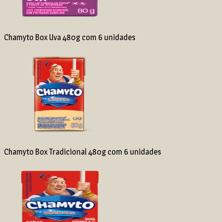
Chamyto Box Uva 480g com 6 unidades
Chamyto Box Tradicional 480g com 6 unidades