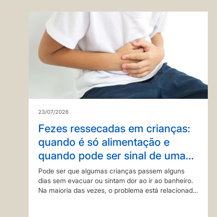
23/07/2026
Fezes ressecadas em crianças:
quando é só alimentação e
quando pode ser sinal de uma
doença?
Pode ser que algumas crianças passem alguns
dias sem evacuar ou sintam dor ao ir ao banheiro.
Na maioria das vezes, o problema está relacionado
aos hábitos alimentares e à ingestão insuficiente de
água. Mas, em algumas situações, a prisão…