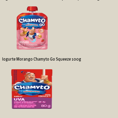
Iogurte Morango Chamyto Go Squeeze 100g