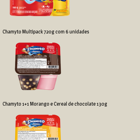
Chamyto Multipack 720g com 6 unidades
Chamyto 1+1 Morango e Cereal de chocolate 130g