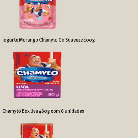
Iogurte Morango Chamyto Go Squeeze 100g
Chamyto Box Uva 480g com 6 unidades