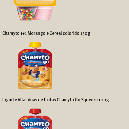
Chamyto 1+1 Morango e Cereal colorido 130g
Iogurte Vitaminas de frutas Chamyto Go Squeeze 100g