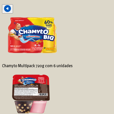
Chamyto Multipack 720g com 6 unidades