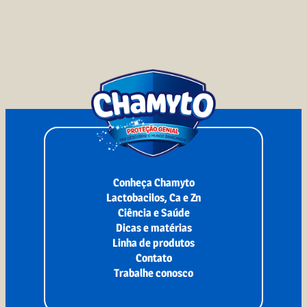
Conheça Chamyto
Lactobacilos, Ca e Zn
Ciência e Saúde
Dicas e matérias
Linha de produtos
Contato
Trabalhe conosco