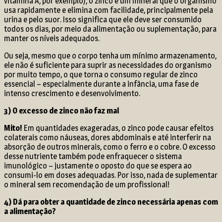
vitamina A, por exemplo), o zinco é um mineral que o organismo
usa rapidamente e elimina com facilidade, principalmente pela
urina e pelo suor. Isso significa que ele deve ser consumido
todos os dias, por meio da alimentação ou suplementação, para
manter os níveis adequados.
Ou seja, mesmo que o corpo tenha um mínimo armazenamento,
ele não é suficiente para suprir as necessidades do organismo
por muito tempo, o que torna o consumo regular de zinco
essencial – especialmente durante a infância, uma fase de
intenso crescimento e desenvolvimento.
3) O excesso de zinco não faz mal
Mito!
Em quantidades exageradas, o zinco pode causar efeitos
colaterais como náuseas, dores abdominais e até interferir na
absorção de outros minerais, como o ferro e o cobre. O excesso
desse nutriente também pode enfraquecer o sistema
imunológico – justamente o oposto do que se espera ao
consumi-lo em doses adequadas. Por isso, nada de suplementar
o mineral sem recomendação de um profissional!
4) Dá para obter a quantidade de zinco necessária apenas com
a alimentação?