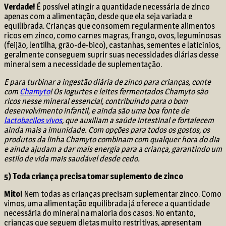
Verdade!
É possível atingir a quantidade necessária de zinco
apenas com a alimentação, desde que ela seja variada e
equilibrada. Crianças que consomem regularmente alimentos
ricos em zinco, como carnes magras, frango, ovos, leguminosas
(feijão, lentilha, grão-de-bico), castanhas, sementes e laticínios,
geralmente conseguem suprir suas necessidades diárias desse
mineral sem a necessidade de suplementação.
E para turbinar a ingestão diária de
zinco para crianças
, conte
com
Chamyto
! Os iogurtes e leites fermentados Chamyto são
ricos nesse mineral essencial, contribuindo para o bom
desenvolvimento infantil, e ainda são uma boa fonte de
lactobacilos vivos
, que auxiliam a saúde intestinal e fortalecem
ainda mais a imunidade. Com opções para todos os gostos, os
produtos da linha Chamyto combinam com qualquer hora do dia
e ainda ajudam a dar mais energia para a criança, garantindo um
estilo de vida mais saudável desde cedo.
5) Toda criança precisa tomar suplemento de zinco
Mito!
Nem todas as crianças precisam suplementar zinco. Como
vimos, uma alimentação equilibrada já oferece a quantidade
necessária do mineral na maioria dos casos. No entanto,
crianças que seguem dietas muito restritivas, apresentam