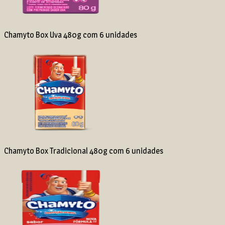
Chamyto Box Uva 480g com 6 unidades
Chamyto Box Tradicional 480g com 6 unidades