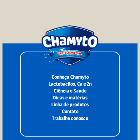
Conheça Chamyto
Lactobacilos, Ca e Zn
Ciência e Saúde
Dicas e matérias
Linha de produtos
Contato
Trabalhe conosco