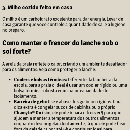
3. Milho cozido feito em casa
O milho é um carboidrato excelente para dar energia. Levar de
casa garante que você controle a quantidade de sal e a higiene
no preparo.
Como manter o frescor do lanche sob o
sol forte?
A areia da praia reflete o calor, criando um ambiente desafiador
para os alimentos. Veja como proteger o lanche:
Coolers e bolsas térmicas:
Diferente da lancheira da
escola, para a praia o ideal é usar um cooler rígido ou uma
bolsa térmica robusta com maior capacidade de
isolamento.
Barreira de gelo:
Use e abuse dos gelinhos rígidos. Uma
dica extra é congelar sucos de caixinha ou o próprio
Chamyto® Go
(sim, ele pode ir para o freezer!) para que
ajudem a manter a temperatura dos outros alimentos
enquanto descongelam lentamente, já que ele pode ficar
fora da geladeira por até 6h e continuar ideal para