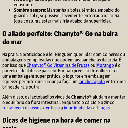
consumo.
Sombra sempre:
Mantenha a bolsa térmica embaixo do
guarda-sol e, se possível, levemente enterrada na areia
(que costuma estar mais fria abaixo da superfície).
O aliado perfeito: Chamyto® Go na beira
do mar
Na praia, a praticidade é lei. Ninguém quer lidar com colheres ou
embalagens complicadas que podem acabar cheias de areia. É
por isso que
Chamyto® Go Vitamina de Frutas
ou
Morango
é o
parceiro ideal desse passeio. Por não precisar de colher e ter
uma embalagem super prática, o iogurte em embalagem
squeeze permite que a criança faça um
lanche rápido
entre uma
brincadeira e outra.
Além disso, os lactobacilos vivos de
Chamyto®
ajudam a manter
o equilíbrio da flora intestinal, enquanto o cálcio e o zinco
fortalecem os ossos
,
dentes
e a
imunidade das crianças
.
Dicas de higiene na hora de comer na